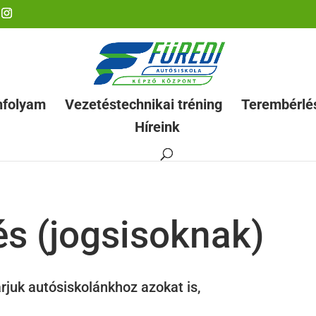
nfolyam
Vezetéstechnikai tréning
Terembérlé
Híreink
és (jogsisoknak)
árjuk autósiskolánkhoz azokat is,