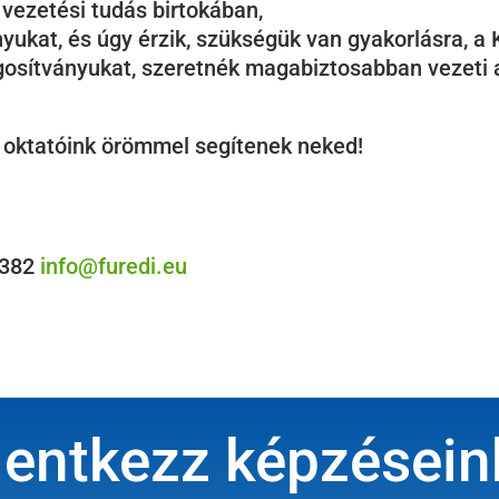
 vezetési tudás birtokában,
yukat, és úgy érzik, szükségük van gyakorlásra, a 
gosítványukat, szeretnék
magabiztosabban vezeti a
ő oktatóink örömmel segítenek neked!
4382
info@furedi.eu
lentkezz képzésein