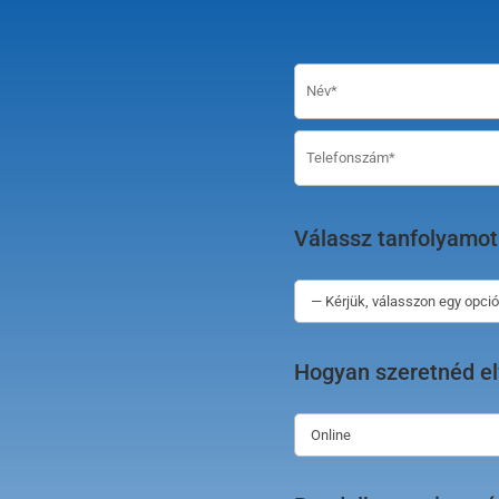
Válassz tanfolyamot
Hogyan szeretnéd el