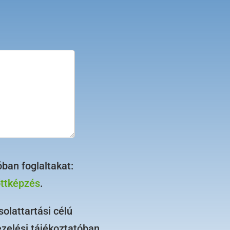
ban foglaltakat:
őttképzés
.
olattartási célú
ezelési tájékoztatóban