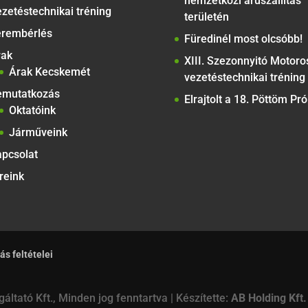
nemzetközi áruszállítás
zetéstechnikai tréning
területén
erembérlés
Füredinél most olcsóbb!
rak
XIII. Szezonnyitó Motoro
Árak Kecskemét
vezetéstechnikai tréning
emutatkozás
Elrajtolt a 18. Pöttöm Pr
Oktatóink
Járműveink
pcsolat
reink
ás feltételei
áltató Kft., Minden jog fenntartva | Készítette:
AB Holding Kft.