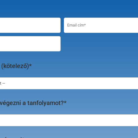
 (kötelező)*
végezni a tanfolyamot?*