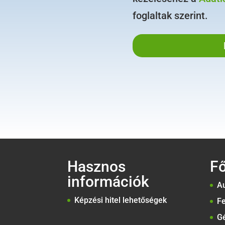
foglaltak szerint.
Hasznos
F
információk
Au
Képzési hitel lehetőségek
Fe
G