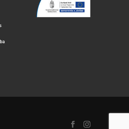
s
óba