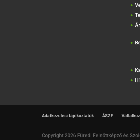
Ve
T
Á
B
Ka
Hí
Adatkezelési tájékoztatók
ÁSZF
Vállalkoz
Copyright 2026 Füredi Felnőttképző és Szolg