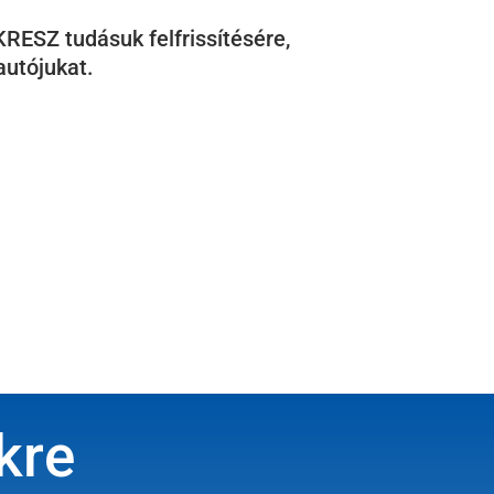
KRESZ tudásuk felfrissítésére,
utójukat.
kre