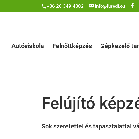
+36 20 349 4382
info@furedi.eu
Autósiskola
Felnőttképzés
Gépkezelő ta
Felújító képz
Sok szeretettel és tapasztalattal v