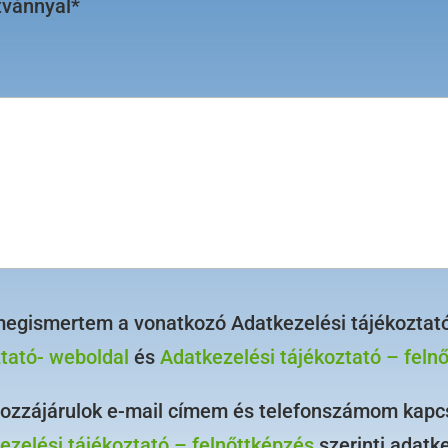
tvánnyal*
megismertem a vonatkozó Adatkezelési tájékoztató
ztató- weboldal
és
Adatkezelési tájékoztató – feln
hozzájárulok e-mail címem és telefonszámom kapcs
ezelési tájékoztató – felnőttképzés
szerinti adatk