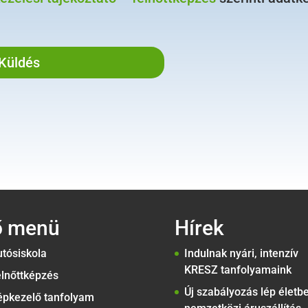
ő menü
Hírek
tósiskola
Indulnak nyári, intenzív
KRESZ tanfolyamaink
lnőttképzés
Új szabályozás lép életb
épkezelő tanfolyam