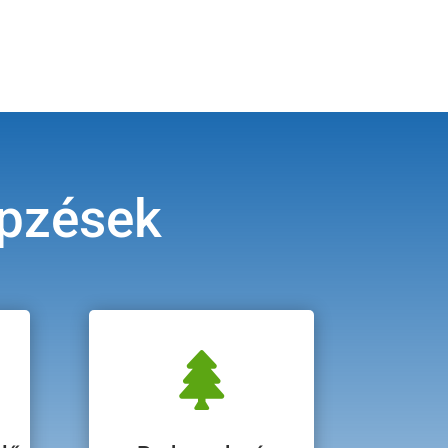
épzések
