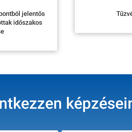
ontból jelentős
Tűzv
ttak időszakos
se
ntkezzen képzései