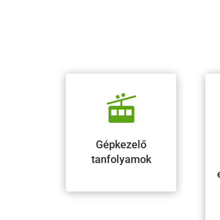

Gépkezelő
tanfolyamok