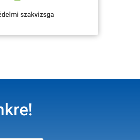
édelmi szakvizsga
nkre!