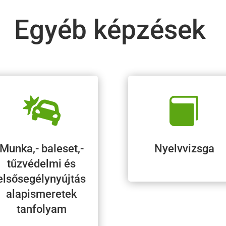
Egyéb képzések


Munka,- baleset,-
Nyelvvizsga
tűzvédelmi és
elsősegélynyújtás
alapismeretek
tanfolyam