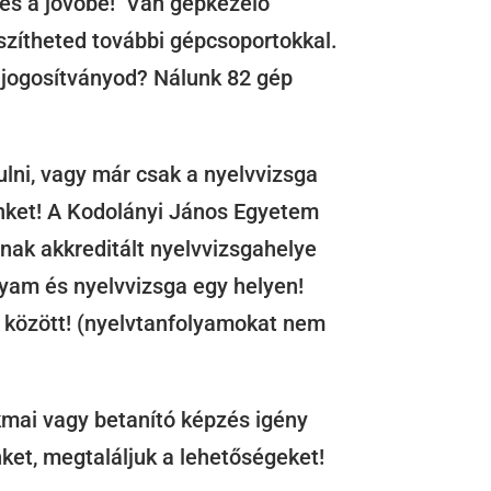
tés a jövőbe! Van gépkezelő
szítheted további gépcsoportokkal.
jogosítványod? Nálunk 82 gép
ulni, vagy már csak a nyelvvizsga
nket! A Kodolányi János Egyetem
nak akkreditált nyelvvizsgahelye
yam és nyelvvizsga egy helyen!
 között! (nyelvtanfolyamokat nem
mai vagy betanító képzés igény
et, megtaláljuk a lehetőségeket!