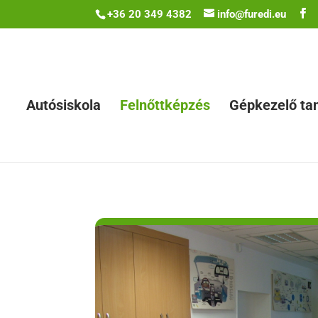
+36 20 349 4382
info@furedi.eu
Autósiskola
Felnőttképzés
Gépkezelő ta