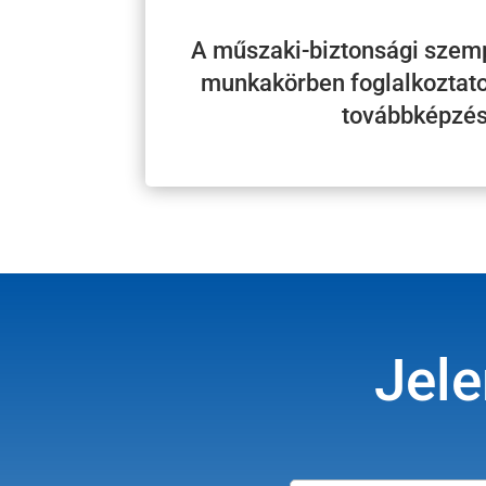
A műszaki-biztonsági szemp
munkakörben foglalkoztato
továbbképzé
Jele