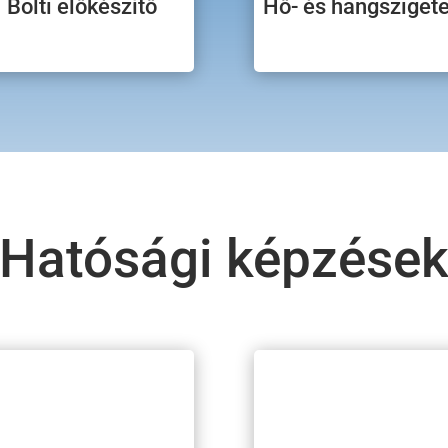
Bolti előkészítő
Hő- és hangszigete
Hatósági képzése