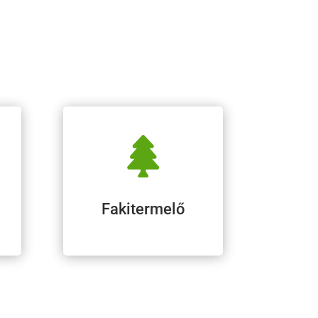

Fakitermelő