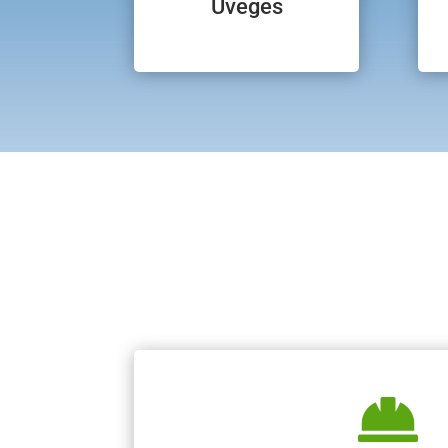
Üveges
