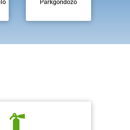
lő
Parkgondozó
k
