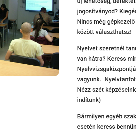
új lehetőség, befekte
jogosítványod? Kiegé
Nincs még gépkezelő 
között választhatsz!
Nyelvet szeretnél tan
van hátra? Keress mi
Nyelvvizsgaközpontjá
vagyunk. Nyelvtanfol
Nézz szét képzéseink
indítunk)
Bármilyen egyéb szak
esetén keress bennünk