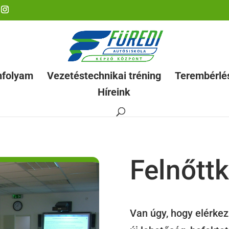
nfolyam
Vezetéstechnikai tréning
Terembérlé
Híreink
Felnőtt
Van úgy, hogy elérkezi