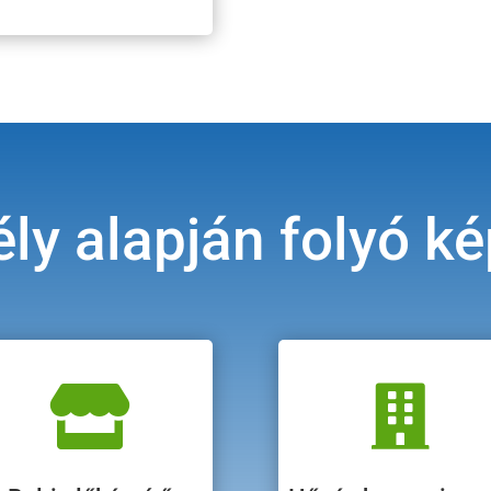
ly alapján folyó k

