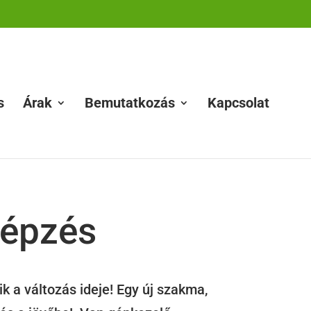
s
Árak
Bemutatkozás
Kapcsolat
képzés
k a változás ideje! Egy új szakma,