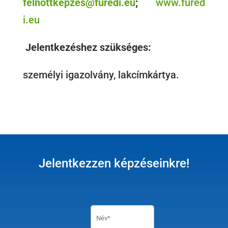
felnottkepzes@furedi.eu
;
www.fured
i.eu
Jelentkezéshez szükséges:
személyi igazolvány, lakcímkártya.
Jelentkezzen képzéseinkre!