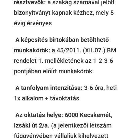
résztvevők:
a szakág számával jelölt
bizonyítványt kapnak kézhez, mely 5
évig érvényes
A képesítés birtokában betölthető
munkakörök:
a 45/2011. (XII.07.) BM
rendelet 1. mellékletének az 1-2-3-6
pontjában előírt munkakörök
A tanfolyam intenzitása:
3-6 óra, heti
1x alkalom + távoktatás
Az oktatás helye: 6000 Kecskemét,
Izsáki út 2/a.
(a jelentkezői létszám
függvényében vállaljuk kihelyezett