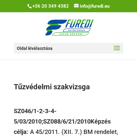
+36 20 349 4382
info@furedi.eu
Oldal kiválasztása
Tűzvédelmi szakvizsga
SZ046/1-2-3-4-
5/03/2010;SZ088/6/21/2010
Képzés
célja:
A 45/2011. (XII. 7.) BM rendelet,