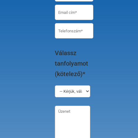
Válassz
tanfolyamot
(kötelező)*