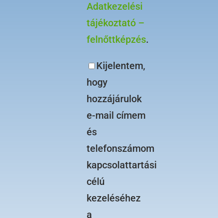
Adatkezelési
tájékoztató –
felnőttképzés
.
Kijelentem,
hogy
hozzájárulok
e-mail címem
és
telefonszámom
kapcsolattartási
célú
kezeléséhez
a