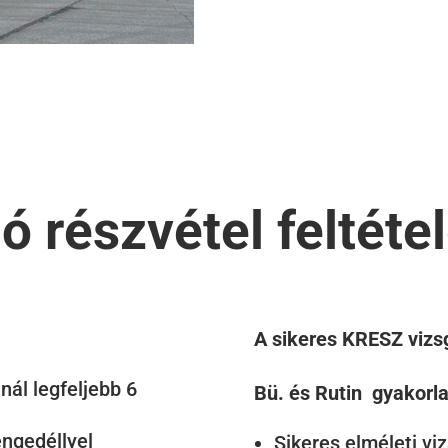
 részvétel feltétel
A sikeres KRESZ vizsg
nál legfeljebb 6
Bü. és Rutin gyakorla
engedéllyel
Sikeres elméleti vi