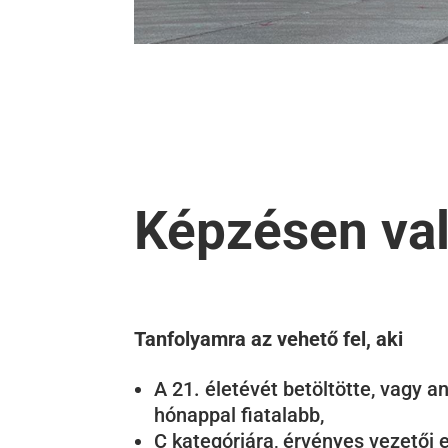
Képzésen való
Tanfolyamra az vehető fel, aki
A 21. életévét betöltötte, vagy an
hónappal fiatalabb,
C kategóriára, érvényes vezetői 