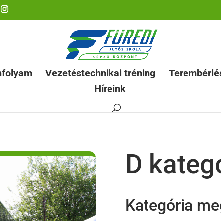
nfolyam
Vezetéstechnikai tréning
Terembérlé
Híreink
D kateg
Kategória me