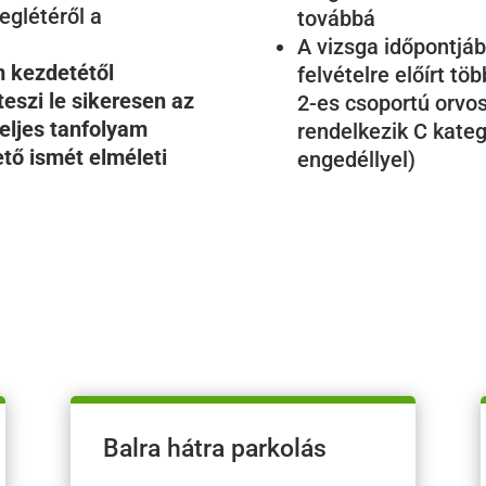
eglétéről a
továbbá
A vizsga időpontjáb
m kezdetétől
felvételre előírt töb
eszi le sikeresen az
2-es csoportú orvo
teljes tanfolyam
rendelkezik C kateg
tő ismét elméleti
engedéllyel)
Balra hátra parkolás