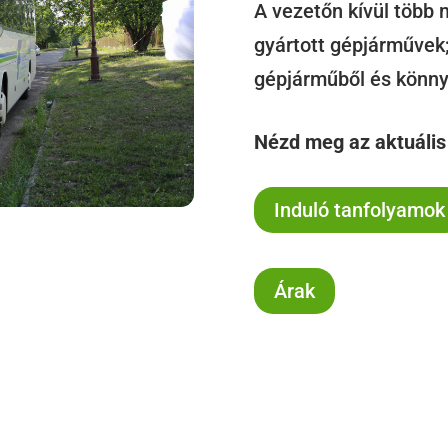
A vezetőn kívül több m
gyártott gépjárművek;
gépjárműből és könnyű
Nézd meg az aktuális 
Induló tanfolyamok
Árak