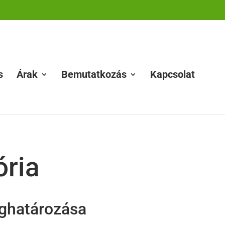
s
Árak
Bemutatkozás
Kapcsolat
ória
ghatározása