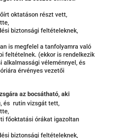
írt oktatáson részt vett,
tte,
ési biztonsági feltételeknek,
an is megfelel a tanfolyamra való
bi feltételnek. (ekkor is rendelkezik
si alkalmassági véleménnyel, és
óriára érvényes vezetői
izsgára az bocsátható, aki
, és rutin vizsgát tett,
tte,
ti főoktatási órákat igazoltan
ési biztonsági feltételeknek,