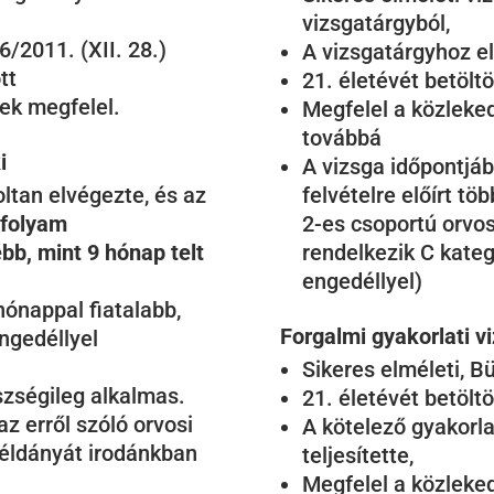
vizsgatárgyból,
6/2011. (XII. 28.)
A vizsgatárgyhoz elő
tt
21. életévét betöltö
ek megfelel.
Megfelel a közleked
továbbá
i
A vizsga időpontjáb
oltan elvégezte, és az
felvételre előírt töb
nfolyam
2-es csoportú orvo
b, mint 9 hónap telt
rendelkezik C kateg
engedéllyel)
hónappal fiatalabb,
Forgalmi gyakorlati v
ngedéllyel
Sikeres elméleti, Bü
zségileg alkalmas.
21. életévét betöltö
az erről szóló orvosi
A kötelező gyakorla
éldányát irodánkban
teljesítette,
Megfelel a közleked