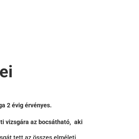
ei
a 2 évig érvényes.
ti vizsgára az bocsátható, aki
zsgát tett az összes elméleti