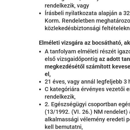
rendelkezik, vagy
Írásbeli nyilatkozata alapján a 32
Korm
.
Rendeletben meghatározo
közlekedésbiztonsági feltételekn
Elméleti vizsgára az bocsátható, ak
A tanfolyam elméleti részét igaz
első vizsgaidőpontig
az adott ta
megkezdésétől számított keveseb
el,
21 éves, vagy annál legfeljebb 3 
C kategóriára érvényes vezetői e
rendelkezik,
2. Egészségügyi csoportban egés
(13/1992. (VI. 26.) NM rendelet) 
alkalmassági vélemény eredeti p
kell bemutatni,