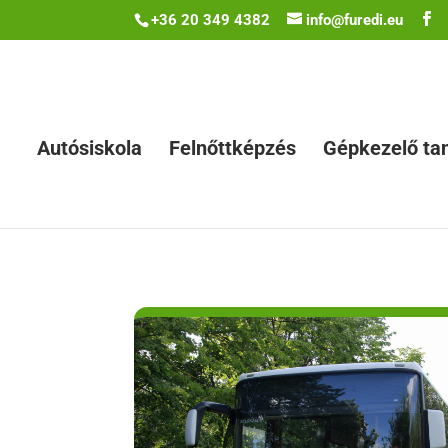
+36 20 349 4382
info@furedi.eu
Autósiskola
Felnőttképzés
Gépkezelő ta