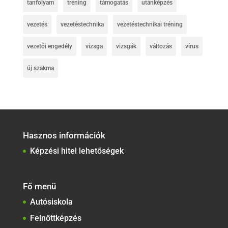
tanfolyam
tréning
támogatás
utánképzés
vezetés
vezetéstechnika
vezetéstechnikai tréning
vezetői engedély
vizsga
vizsgák
változás
vírus
új szakma
Hasznos információk
Képzési hitel lehetőségek
Fő menü
Autósiskola
Felnőttképzés