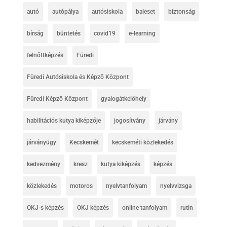
autó
autópálya
autósiskola
baleset
biztonság
bírság
büntetés
covid19
e-learning
felnőttképzés
Füredi
Füredi Autósiskola és Képző Központ
Füredi Képző Központ
gyalogátkelőhely
habilitációs kutya kiképzője
jogosítvány
járvány
járványügy
Kecskemét
kecskeméti közlekedés
kedvezmény
kresz
kutya kiképzés
képzés
közlekedés
motoros
nyelvtanfolyam
nyelvvizsga
OKJ-s képzés
OKJ képzés
online tanfolyam
rutin