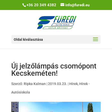
+36 20 349 4382
info@furedi.eu
Oldal kiválasztása
Új jelzőlámpás csomópont
Kecskeméten!
Szerző:
Ripka Kalman
|
2019.03.23.
|
Hírek
,
Hírek -
Autósiskola