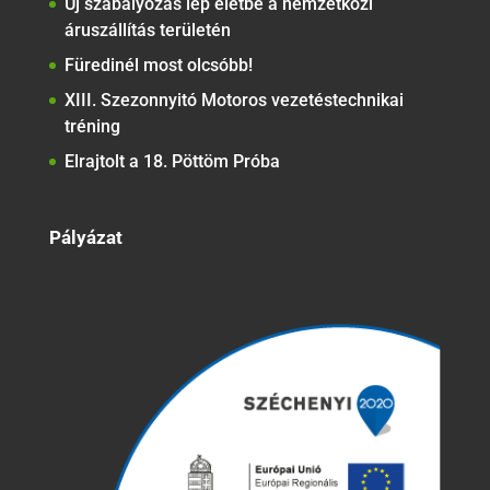
Új szabályozás lép életbe a nemzetközi
áruszállítás területén
Füredinél most olcsóbb!
XIII. Szezonnyitó Motoros vezetéstechnikai
tréning
Elrajtolt a 18. Pöttöm Próba
Pályázat