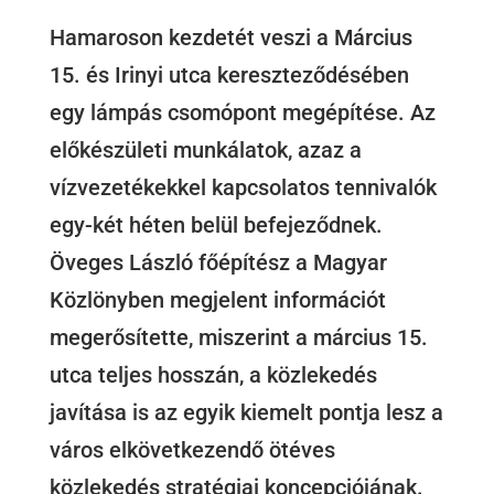
Hamaroson kezdetét veszi a Március
15. és Irinyi utca kereszteződésében
egy lámpás csomópont megépítése. Az
előkészületi munkálatok, azaz a
vízvezetékekkel kapcsolatos tennivalók
egy-két héten belül befejeződnek.
Öveges László főépítész a Magyar
Közlönyben megjelent információt
megerősítette, miszerint a március 15.
utca teljes hosszán, a közlekedés
javítása is az egyik kiemelt pontja lesz a
város elkövetkezendő ötéves
közlekedés stratégiai koncepciójának.