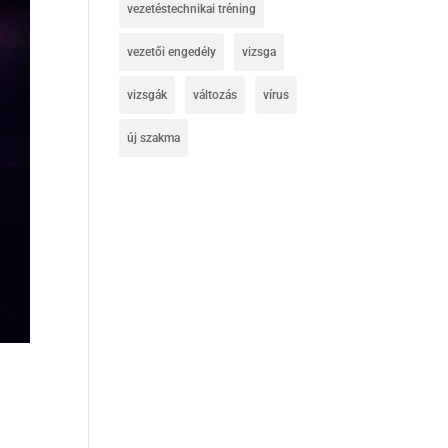
vezetéstechnikai tréning
vezetői engedély
vizsga
vizsgák
változás
vírus
új szakma