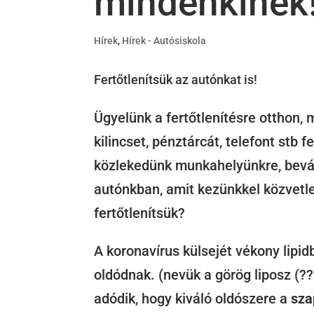
mindenkinek
Hírek
,
Hírek - Autósiskola
Fertőtlenítsük az autónkat is!
Ügyelünk a fertőtlenítésre otthon,
kilincset, pénztárcát, telefont stb 
közlekedünk munkahelyünkre, bevásá
autónkban, amit kezünkkel közvetl
fertőtlenítsük?
A koronavírus külsejét vékony lipi
oldódnak. (nevük a görög liposz (??
adódik, hogy kiváló oldószere a
sza