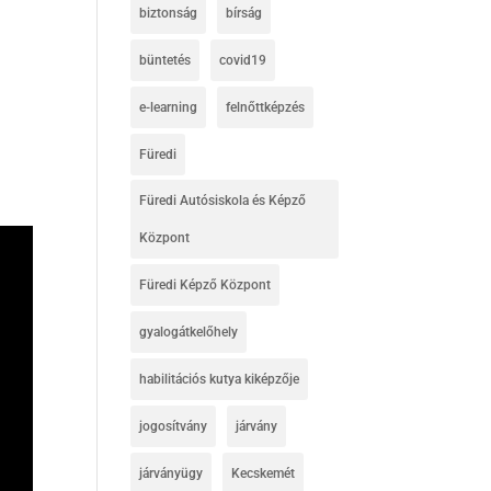
biztonság
bírság
büntetés
covid19
e-learning
felnőttképzés
Füredi
Füredi Autósiskola és Képző
Központ
Füredi Képző Központ
gyalogátkelőhely
habilitációs kutya kiképzője
jogosítvány
járvány
járványügy
Kecskemét