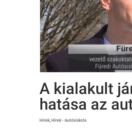
A kialakult j
hatása az au
Hírek
,
Hírek - Autósiskola