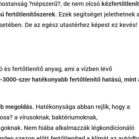
mostanság ?népszerű?, de nem olcsó
kézfertőtlení
mú fertőtlenítőszerek
. Ezek segítséget jelethetnek 
esetében. De az egész utastérhez képest ez kevés!
 és fertőtlenítő anyag, ami a vízben lévő
-3000-szer hatékonyabb fertőtlenítő hatású, mint 
bb megoldás.
Hatékonysága abban rejlik, hogy a
kosa? a vírusoknak, baktériumoknak,
goknak. Nem hiába alkalmazzák légkondicionáló
nden szezon előtt fertőtleníted a klímát az autódb