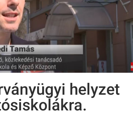
árványügyi helyzet
tósiskolákra.