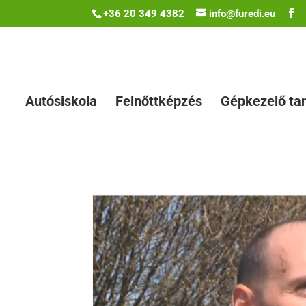
+36 20 349 4382
info@furedi.eu
Autósiskola
Felnőttképzés
Gépkezelő ta