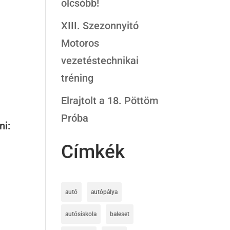
olcsóbb!
XIII. Szezonnyitó
Motoros
vezetéstechnikai
tréning
Elrajtolt a 18. Pöttöm
Próba
ni:
Címkék
autó
autópálya
autósiskola
baleset