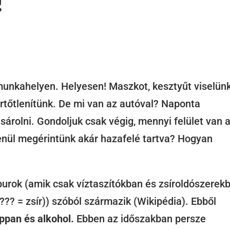
!
 munkahelyen. Helyesen! Maszkot, kesztyűt viselünk
fertőtlenítünk. De mi van az autóval? Naponta
rolni. Gondoljuk csak végig, mennyi felület van 
enül megérintünk akár hazafelé tartva? Hogyan
dburok (amik csak víztaszítókban és zsíroldószerek
??? = zsír)) szóból származik (Wikipédia). Ebből
ppan és alkohol.
Ebben az időszakban persze