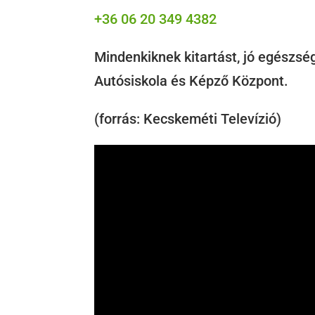
+36 06 20 349 4382
Mindenkiknek kitartást, jó egészsé
Autósiskola és Képző Központ.
(forrás: Kecskeméti Televízió)