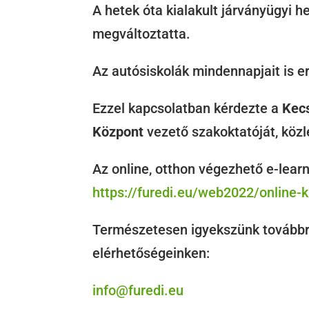
A hetek óta kialakult járványügyi 
megváltoztatta.
Az autósiskolák mindennapjait is er
Ezzel kapcsolatban kérdezte a
Kecs
Központ
vezető szakoktatóját, köz
Az online, otthon végezhető e-lear
https://furedi.eu/web2022/online-k
Természetesen igyekszünk továbbra 
elérhetőségeinken:
info@furedi.eu