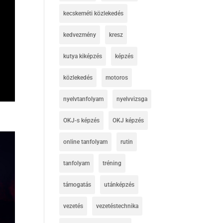
kecskeméti közlekedés
kedvezmény
kresz
kutya kiképzés
képzés
közlekedés
motoros
nyelvtanfolyam
nyelvvizsga
OKJ-s képzés
OKJ képzés
online tanfolyam
rutin
tanfolyam
tréning
támogatás
utánképzés
vezetés
vezetéstechnika