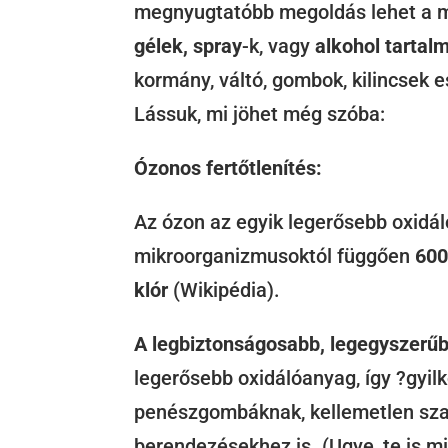
megnyugtatóbb megoldás lehet a 
gélek, spray
-k, vagy
alkohol tartal
kormány, váltó, gombok, kilincsek 
Lássuk, mi jöhet még szóba:
Ózonos fertőtlenítés:
Az ózon az egyik legerősebb oxidáló
mikroorganizmusoktól függően
600
klór
(Wikipédia).
A legbiztonságosabb, legegyszerű
legerősebb oxidálóanyag, így ?gyil
penészgombáknak, kellemetlen sza
berendezésekhez is. (Ugye, te is mi