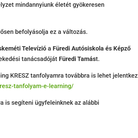
helyzet mindannyiunk életét gyökeresen
ősen befolyásolja ez a változás.
keméti Televízió
a
Füredi Autósiskola és Képző
lekedési tanácsadóját
Füredi Tamás
t.
ning KRESZ tanfolyamra továbbra is lehet jelentkez
resz-tanfolyam-e-learning/
is segíteni ügyfeleinknek az alábbi