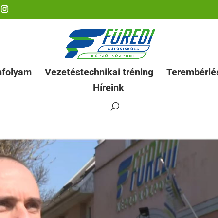
nfolyam
Vezetéstechnikai tréning
Terembérlé
Híreink