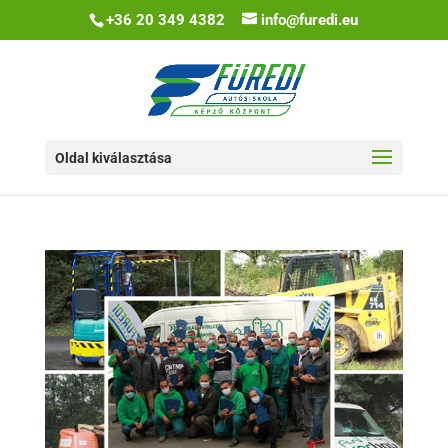
+36 20 349 4382
info@furedi.eu
Oldal kiválasztása