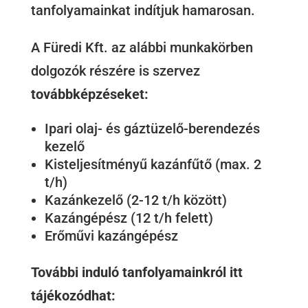
tanfolyamainkat indítjuk hamarosan.
A Füredi Kft. az alábbi munkakörben
dolgozók részére is szervez
továbbképzéseket:
Ipari olaj- és gáztüzelő-berendezés
kezelő
Kisteljesítményű kazánfűtő (max. 2
t/h)
Kazánkezelő (2-12 t/h között)
Kazángépész (12 t/h felett)
Erőművi kazángépész
További induló tanfolyamainkról itt
tájékozódhat: