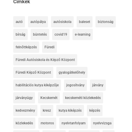
Címkék
autó
autópálya
autósiskola
baleset
biztonság
bírság
büntetés
covid19
e-learning
felnőttképzés
Füredi
Füredi Autósiskola és Képző Központ
Füredi Képző Központ
gyalogátkelőhely
habilitációs kutya kiképzője
jogosítvány
járvány
járványügy
Kecskemét
kecskeméti közlekedés
kedvezmény
kresz
kutya kiképzés
képzés
közlekedés
motoros
nyelvtanfolyam
nyelvvizsga