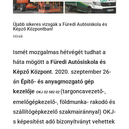
Újabb sikeres vizsgák a Füredi Autósiskola és
Képző Központban!
Hírek
Ismét mozgalmas hétvégét tudhat a
háta mögött a
Füredi Autósiskola és
Képző Központ
. 2020. szeptember 26-
án
Építő- és anyagmozgató gép
kezelője
(targoncavezető-,
OKJ 32 582 02
emelőgépkezelő-, földmunka- rakodó és
szállítógépkezelő szakmairánnyal) OKJ-
s képesítést adó bizonyítványt vehettek