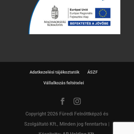
Adatkezelési tájékoztatók
ÁSZF
Vállalkozás feltételei
Copyright 2026 Füredi Felnőttképző és
Szolgáltató Kft., Minden jog fenntartva |