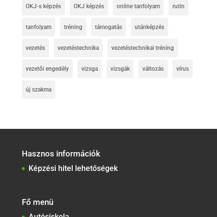
OKJ-s képzés
OKJ képzés
online tanfolyam
rutin
tanfolyam
tréning
támogatás
utánképzés
vezetés
vezetéstechnika
vezetéstechnikai tréning
vezetői engedély
vizsga
vizsgák
változás
vírus
új szakma
Hasznos információk
Képzési hitel lehetőségek
Fő menü
Autósiskola