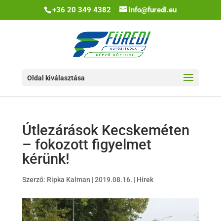
+36 20 349 4382
info@furedi.eu
Oldal kiválasztása
Útlezárások Kecskeméten
– fokozott figyelmet
kérünk!
Szerző:
Ripka Kalman
|
2019.08.16.
|
Hírek