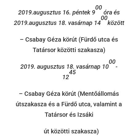
00
2019.augusztus 16. péntek 9
óra és
00
2019.augusztus 18. vasárnap 14
között
– Csabay Géza körút (Fürdő utca és
Tatársor közötti szakasza)
00
2019. augusztus 18. vasárnap 10
-
45
12
– Csabay Géza körút (Mentőállomás
útszakasza és a Fürdő utca, valamint a
Tatársor és Izsáki
út közötti szakasza)