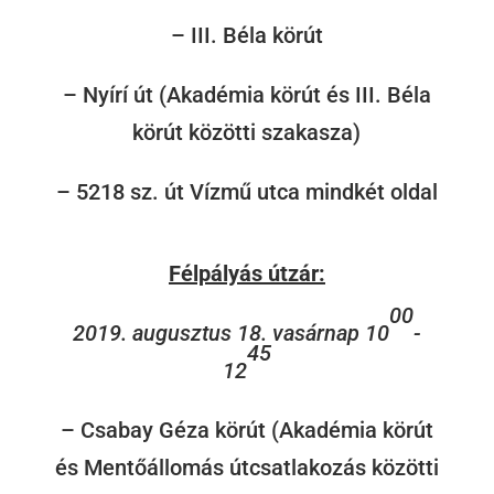
– III. Béla körút
– Nyírí út (Akadémia körút és III. Béla
körút közötti szakasza)
– 5218 sz. út Vízmű utca mindkét oldal
Félpályás útzár:
00
2019. augusztus 18. vasárnap 10
-
45
12
– Csabay Géza körút (Akadémia körút
és Mentőállomás útcsatlakozás közötti