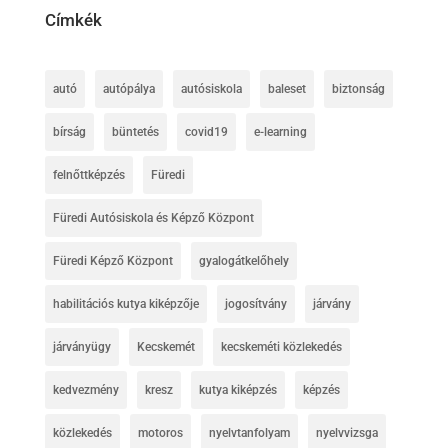
Címkék
autó
autópálya
autósiskola
baleset
biztonság
bírság
büntetés
covid19
e-learning
felnőttképzés
Füredi
Füredi Autósiskola és Képző Központ
Füredi Képző Központ
gyalogátkelőhely
habilitációs kutya kiképzője
jogosítvány
járvány
járványügy
Kecskemét
kecskeméti közlekedés
kedvezmény
kresz
kutya kiképzés
képzés
közlekedés
motoros
nyelvtanfolyam
nyelvvizsga