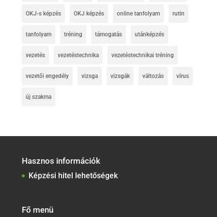
OKJ-s képzés
OKJ képzés
online tanfolyam
rutin
tanfolyam
tréning
támogatás
utánképzés
vezetés
vezetéstechnika
vezetéstechnikai tréning
vezetői engedély
vizsga
vizsgák
változás
vírus
új szakma
Hasznos információk
Képzési hitel lehetőségek
Fő menü