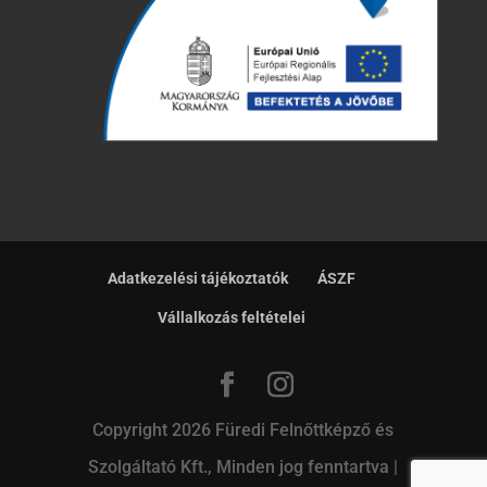
Adatkezelési tájékoztatók
ÁSZF
Vállalkozás feltételei
Copyright 2026 Füredi Felnőttképző és
Szolgáltató Kft., Minden jog fenntartva |