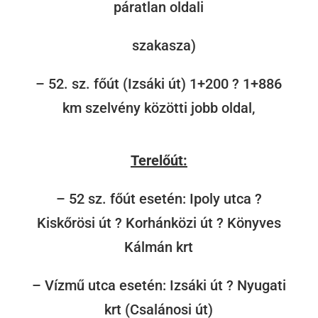
páratlan oldali
szakasza)
– 52. sz. főút (Izsáki út) 1+200 ? 1+886
km szelvény közötti jobb oldal,
Terelőút:
– 52 sz. főút esetén: Ipoly utca ?
Kiskőrösi út ? Korhánközi út ? Könyves
Kálmán krt
– Vízmű utca esetén: Izsáki út ? Nyugati
krt (Csalánosi út)