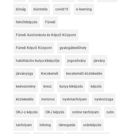
bírság
büntetés
covid19
e-learning
felnőttképzés
Füredi
Füredi Autósiskola és Képző Központ
Füredi Képző Központ
gyalogátkelőhely
habilitációs kutya kiképzője
jogosítvány
járvány
járványügy
Kecskemét
kecskeméti közlekedés
kedvezmény
kresz
kutya kiképzés
képzés
közlekedés
motoros
nyelvtanfolyam
nyelvvizsga
OKJ-s képzés
OKJ képzés
online tanfolyam
rutin
tanfolyam
tréning
támogatás
utánképzés