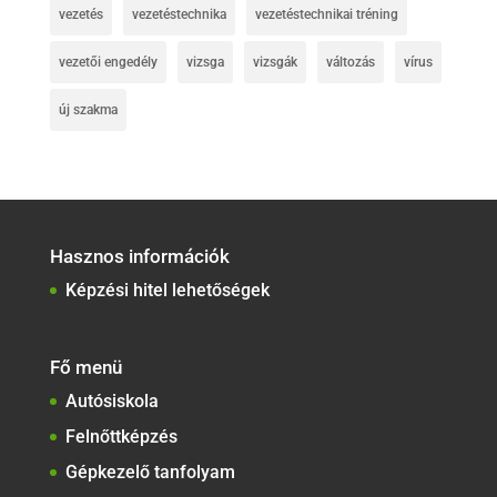
vezetés
vezetéstechnika
vezetéstechnikai tréning
vezetői engedély
vizsga
vizsgák
változás
vírus
új szakma
Hasznos információk
Képzési hitel lehetőségek
Fő menü
Autósiskola
Felnőttképzés
Gépkezelő tanfolyam