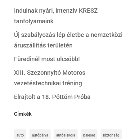
Indulnak nyári, intenzív KRESZ
tanfolyamaink
Új szabályozás lép életbe a nemzetközi
áruszállítás területén
Füredinél most olcsóbb!
XIII. Szezonnyitó Motoros
vezetéstechnikai tréning
Elrajtolt a 18. Pöttöm Próba
Címkék
autó
autópálya
autósiskola
baleset
biztonság