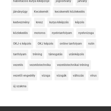
habilitációs kutya kiképzője
jogosítvány
járvány
járványügy
Kecskemét
kecskeméti közlekedés
kedvezmény
kresz
kutya kiképzés
képzés
közlekedés
motoros
nyelvtanfolyam
nyelvvizsga
OKJ-s képzés
OKJ képzés
online tanfolyam
rutin
tanfolyam
tréning
támogatás
utánképzés
vezetés
vezetéstechnika
vezetéstechnikai tréning
vezetői engedély
vizsga
vizsgák
változás
vírus
új szakma