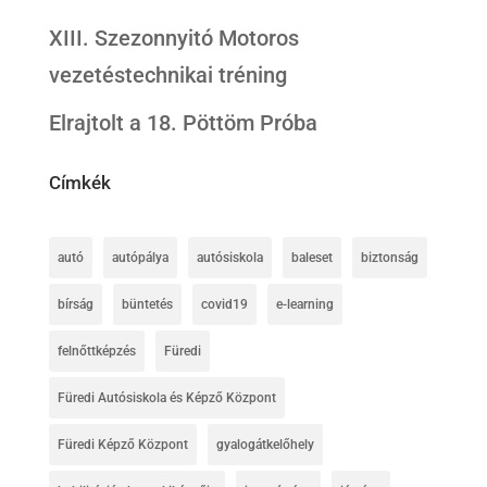
XIII. Szezonnyitó Motoros
vezetéstechnikai tréning
Elrajtolt a 18. Pöttöm Próba
Címkék
autó
autópálya
autósiskola
baleset
biztonság
bírság
büntetés
covid19
e-learning
felnőttképzés
Füredi
Füredi Autósiskola és Képző Központ
Füredi Képző Központ
gyalogátkelőhely