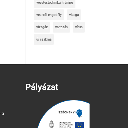
vezetéstechnikai tréning
vezetői engedély
vizsga
vizsgák
változás
vírus
új szakma
Pályázat
e a