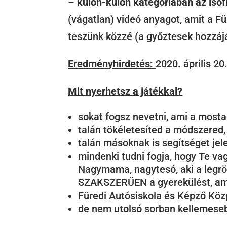
–
külön-külön kategóriában az isof
(vágatlan) videó anyagot, amit a F
teszünk közzé (a győztesek hozzáj
Eredményhirdetés:
2020. április 20
Mit nyerhetsz a játékkal?
sokat fogsz nevetni, ami a most
talán tökéletesíted a módszered, t
talán másoknak is segítséget jel
mindenki tudni fogja, hogy Te v
Nagymama, nagytesó, aki a legrövi
SZAKSZERŰEN a gyerekülést, am
Füredi Autósiskola és Képző Kö
de nem utolsó sorban kellemesebb