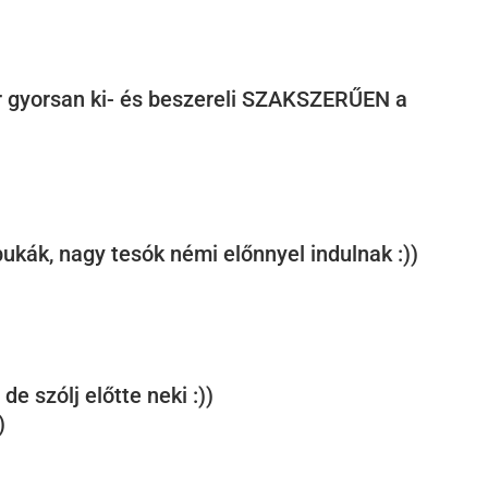
er gyorsan ki- és beszereli SZAKSZERŰEN a
pukák, nagy tesók némi előnnyel indulnak :))
 de szólj előtte neki :))
)