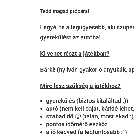
Tedd magad próbára!
Legyél te a legügyesebb, aki szup
gyerekülést az autóba!
Ki vehet részt a játékban?
Bárki! (nyilván gyakorló anyukák, a
Mire lesz szükség a játékhoz?
gyerekülés (biztos kitaláltad :))
autó (nem kell saját, bárkié lehet,
szabadidő 🙂 (talán, most akad :)
pontos időmérő eszköz
a jó kedved (a legfontosabb :))