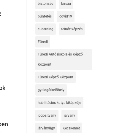
biztonság
bírság
z
büntetés
covid19
e-learning
felnőttképzés
Füredi
Füredi Autósiskola és Képző
Központ
Füredi Képző Központ
ok
gyalogátkelőhely
habilitációs kutya kiképzője
jogosítvány
járvány
ében
járványügy
Kecskemét