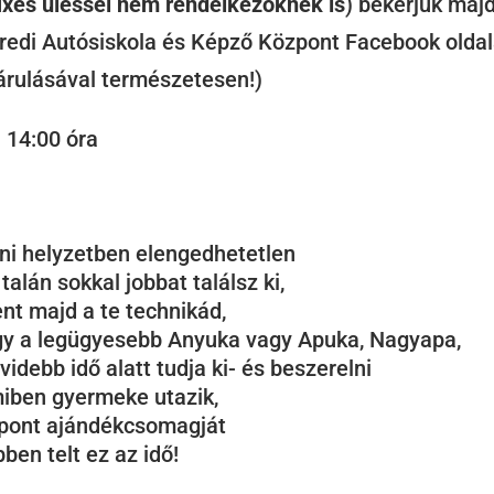
ixes üléssel nem rendelkezőknek is
) bekérjük maj
üredi Autósiskola és Képző Központ Facebook olda
árulásával természetesen!)
. 14:00 óra
ani helyzetben elengedhetetlen
alán sokkal jobbat találsz ki,
ent majd a te technikád,
agy a legügyesebb Anyuka vagy Apuka, Nagyapa,
debb idő alatt tudja ki- és beszerelni
iben gyermeke utazik,
zpont ajándékcsomagját
en telt ez az idő!