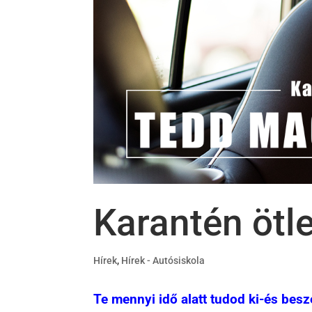
Karantén ötle
Hírek
,
Hírek - Autósiskola
Te mennyi idő alatt tudod ki-és be