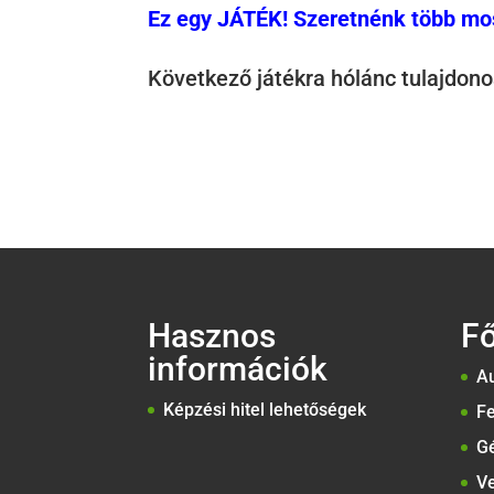
Ez egy JÁTÉK! Szeretnénk több mos
Következő játékra hólánc tulajdonos
Hasznos
F
információk
Au
Képzési hitel lehetőségek
Fe
G
Ve