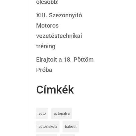
olcsóbb!
XIII. Szezonnyitó
Motoros
vezetéstechnikai
tréning
Elrajtolt a 18. Pöttöm
Próba
Címkék
autó
autópálya
autósiskola
baleset