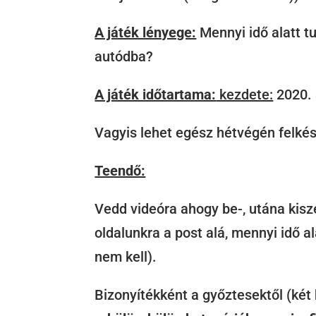
A játék lényege:
Mennyi idő alatt 
autódba?
A játék időtartama:
kezdete:
2020. á
Vagyis lehet egész hétvégén felkész
Teendő:
Vedd videóra ahogy be-, utána kis
oldalunkra a post alá, mennyi idő al
nem kell).
Bizonyítékként a győztesektől (két