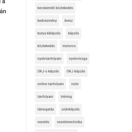
d a
kecskeméti közlekedés
lán
kedvezmény
kresz
kutya kiképzés
képzés
közlekedés
motoros
nyelvtanfolyam
nyelvvizsga
OKJ-s képzés
OKJ képzés
online tanfolyam
rutin
tanfolyam
tréning
támogatás
utánképzés
vezetés
vezetéstechnika