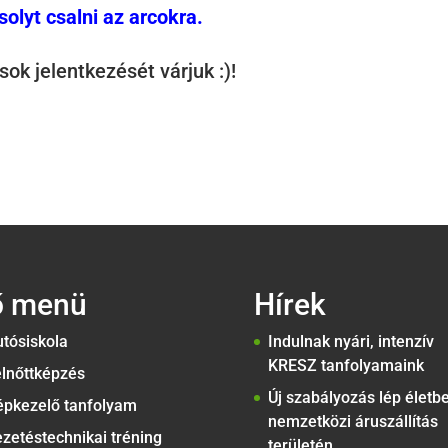
olyt csalni az arcokra.
ok jelentkezését várjuk :)!
ő menü
Hírek
tósiskola
Indulnak nyári, intenzív
KRESZ tanfolyamaink
lnőttképzés
Új szabályozás lép életb
épkezelő tanfolyam
nemzetközi áruszállítás
zetéstechnikai tréning
területén