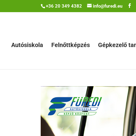
+36 20 349 4382
info@furedi.eu
Autósiskola
Felnőttképzés
Gépkezelő ta