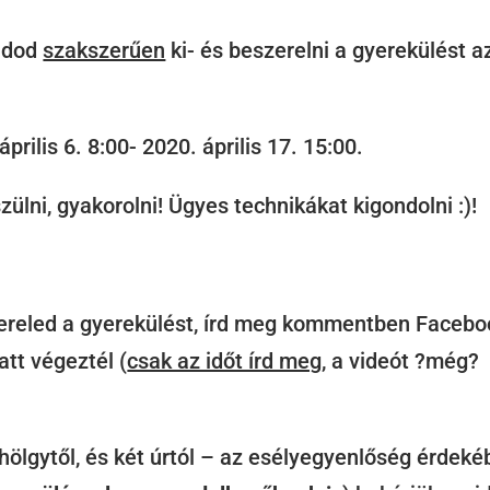
tudod
szakszerűen
ki- és beszerelni a gyerekülést a
prilis 6. 8:00- 2020. április 17. 15:00.
ülni, gyakorolni! Ügyes technikákat kigondolni :)!
zereled a gyerekülést, írd meg kommentben Facebo
att végeztél (
csak az időt írd meg
, a videót ?még?
 hölgytől, és két úrtól – az esélyegyenlőség érdek