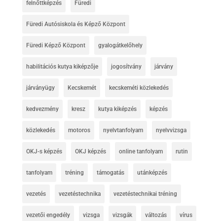
felnőttképzés
Füredi
Füredi Autósiskola és Képző Központ
Füredi Képző Központ
gyalogátkelőhely
habilitációs kutya kiképzője
jogosítvány
járvány
járványügy
Kecskemét
kecskeméti közlekedés
kedvezmény
kresz
kutya kiképzés
képzés
közlekedés
motoros
nyelvtanfolyam
nyelvvizsga
OKJ-s képzés
OKJ képzés
online tanfolyam
rutin
tanfolyam
tréning
támogatás
utánképzés
vezetés
vezetéstechnika
vezetéstechnikai tréning
vezetői engedély
vizsga
vizsgák
változás
vírus