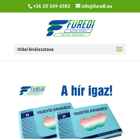
+36 20 349 4382
info@furedi.eu
Oldal kiválasztása