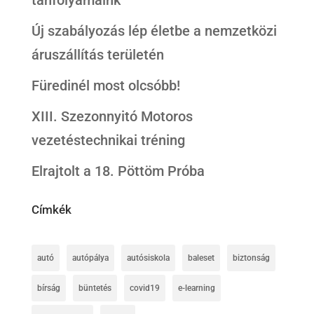
Új szabályozás lép életbe a nemzetközi
áruszállítás területén
Füredinél most olcsóbb!
XIII. Szezonnyitó Motoros
vezetéstechnikai tréning
Elrajtolt a 18. Pöttöm Próba
Címkék
autó
autópálya
autósiskola
baleset
biztonság
bírság
büntetés
covid19
e-learning