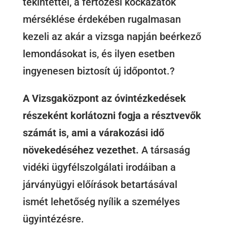
tekintettel, a fertőzési kockázatok
mérséklése érdekében rugalmasan
kezeli az akár a vizsga napján beérkező
lemondásokat is, és ilyen esetben
ingyenesen biztosít új időpontot.?
A Vizsgaközpont az óvintézkedések
részeként korlátozni fogja a résztvevők
számát is, ami a várakozási idő
növekedéséhez vezethet.
A társaság
vidéki ügyfélszolgálati irodáiban a
járványügyi előírások betartásával
ismét lehetőség nyílik a személyes
ügyintézésre.