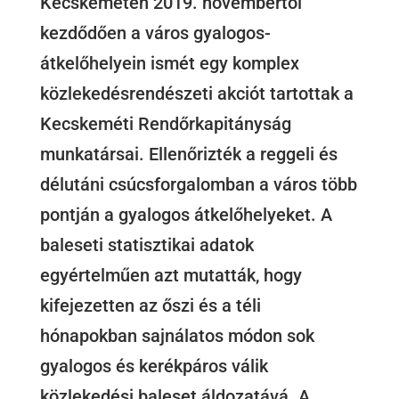
Kecskeméten 2019. novembertől
kezdődően a város gyalogos-
átkelőhelyein ismét egy komplex
közlekedésrendészeti akciót tartottak a
Kecskeméti Rendőrkapitányság
munkatársai. Ellenőrizték a reggeli és
délutáni csúcsforgalomban a város több
pontján a gyalogos átkelőhelyeket. A
baleseti statisztikai adatok
egyértelműen azt mutatták, hogy
kifejezetten az őszi és a téli
hónapokban sajnálatos módon sok
gyalogos és kerékpáros válik
közlekedési baleset áldozatává. A