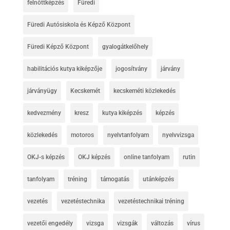
felnőttképzés
Füredi
Füredi Autósiskola és Képző Központ
Füredi Képző Központ
gyalogátkelőhely
habilitációs kutya kiképzője
jogosítvány
járvány
járványügy
Kecskemét
kecskeméti közlekedés
kedvezmény
kresz
kutya kiképzés
képzés
közlekedés
motoros
nyelvtanfolyam
nyelvvizsga
OKJ-s képzés
OKJ képzés
online tanfolyam
rutin
tanfolyam
tréning
támogatás
utánképzés
vezetés
vezetéstechnika
vezetéstechnikai tréning
vezetői engedély
vizsga
vizsgák
változás
vírus