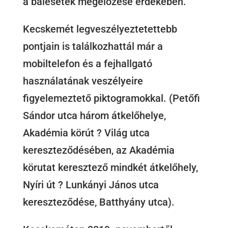
a balesetek megelőzése érdekében.
Kecskemét legveszélyeztetettebb
pontjain is találkozhattál már a
mobiltelefon és a fejhallgató
használatának veszélyeire
figyelemeztető piktogramokkal. (Petőfi
Sándor utca három átkelőhelye,
Akadémia körút ? Világ utca
kereszteződésében, az Akadémia
körutat keresztező mindkét átkelőhely,
Nyíri út ? Lunkányi János utca
kereszteződése, Batthyány utca).