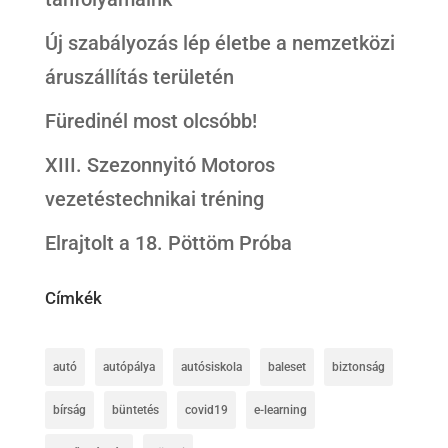
Új szabályozás lép életbe a nemzetközi
áruszállítás területén
Füredinél most olcsóbb!
XIII. Szezonnyitó Motoros
vezetéstechnikai tréning
Elrajtolt a 18. Pöttöm Próba
Címkék
autó
autópálya
autósiskola
baleset
biztonság
bírság
büntetés
covid19
e-learning