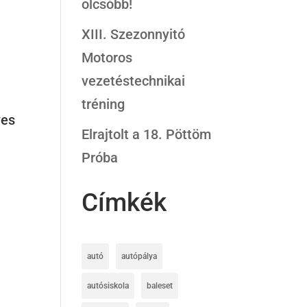
olcsóbb!
XIII. Szezonnyitó
Motoros
vezetéstechnikai
tréning
ves
Elrajtolt a 18. Pöttöm
Próba
Címkék
autó
autópálya
autósiskola
baleset