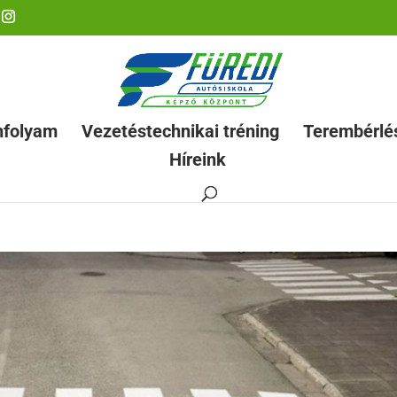
nfolyam
Vezetéstechnikai tréning
Terembérlé
Híreink