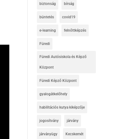
biztonság
bírság
büntetés
covid19
e-learning
felnőttképzés
Füredi
Füredi Autósiskola és Képző
Központ
Füredi Képző Központ
gyalogátkelőhely
habilitációs kutya kiképzője
jogosítvány
járvány
járványügy
Kecskemét