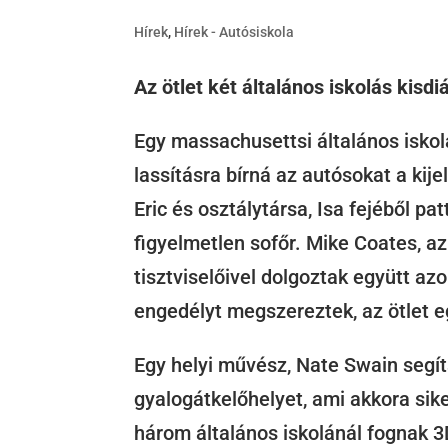
Hírek
,
Hírek - Autósiskola
Az ötlet két általános iskolás kisdiá
Egy massachusettsi általános iskola 
lassításra bírná az autósokat a kij
Eric és osztálytársa, Isa fejéből pa
figyelmetlen sofőr. Mike Coates, a
tisztviselőivel dolgoztak együtt a
engedélyt megszereztek, az ötlet eg
Egy helyi művész, Nate Swain segí
gyalogátkelőhelyet, ami akkora sik
három általános iskolánál fognak 3D