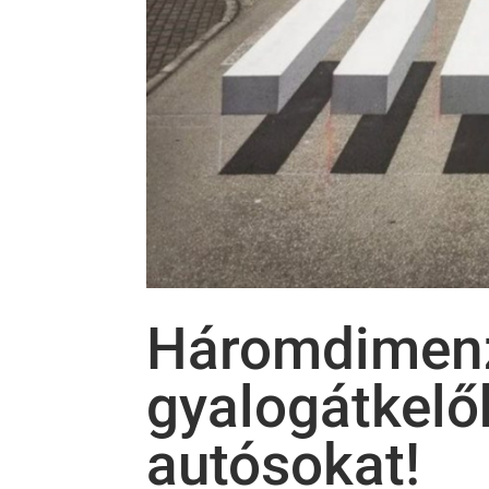
Háromdimen
gyalogátkelőh
autósokat!