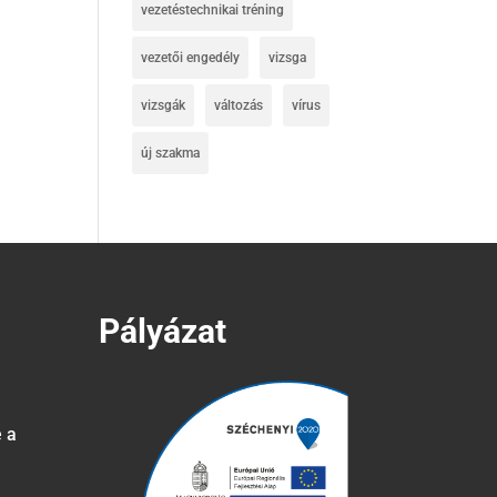
vezetéstechnikai tréning
vezetői engedély
vizsga
vizsgák
változás
vírus
új szakma
Pályázat
e a