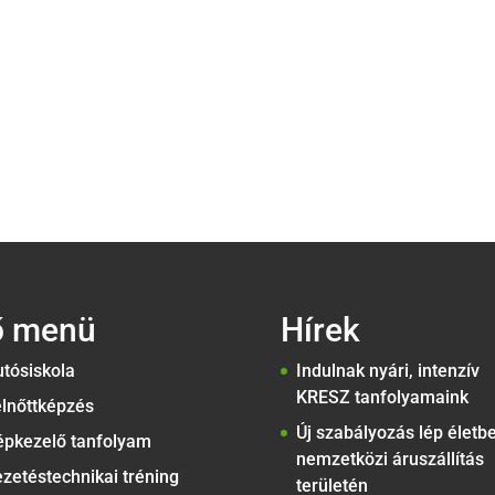
ő menü
Hírek
tósiskola
Indulnak nyári, intenzív
KRESZ tanfolyamaink
lnőttképzés
Új szabályozás lép életb
épkezelő tanfolyam
nemzetközi áruszállítás
zetéstechnikai tréning
területén