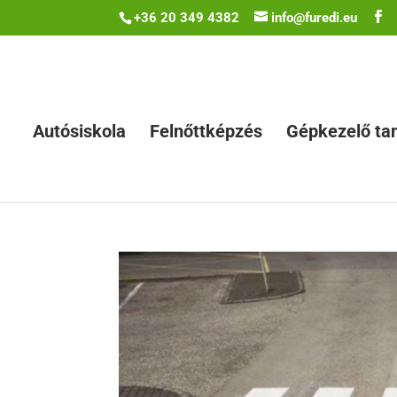
+36 20 349 4382
info@furedi.eu
Autósiskola
Felnőttképzés
Gépkezelő ta