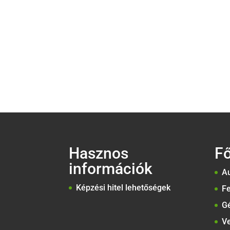
Hasznos
F
információk
Au
Képzési hitel lehetőségek
Fe
G
Ve