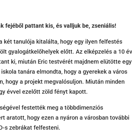
k fejéből pattant kis, és valljuk be, zseniális!
két tanulója kitalálta, hogy egy ilyen felfestés
elölt gyalogátkelőhelyek előtt. Az elképzelés a 10 é
ttant ki, miután Eric testvérét majdnem elütötte egy
z iskola tanára elmondta, hogy a gyerekek a város
zon, hogy a projekt megvalósuljon. Miután minden
y évvel ezelőtt zöld fényt kapott.
tségével festették meg a többdimenziós
ert aratott, hogy ezen a nyáron a városban további
-s zebrákat felfesteni.