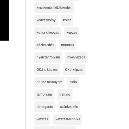
kecskeméti közlekedés
kedvezmény
kresz
kutya kiképzés
képzés
közlekedés
motoros
nyelvtanfolyam
nyelvvizsga
OKJ-s képzés
OKJ képzés
online tanfolyam
rutin
tanfolyam
tréning
támogatás
utánképzés
vezetés
vezetéstechnika