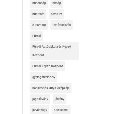
biztonság
bírság
büntetés
covid19
e-learning
felnőttképzés
Füredi
Füredi Autósiskola és Képző
Központ
Füredi Képző Központ
gyalogátkelőhely
habilitációs kutya kiképzője
jogosítvány
járvány
járványügy
Kecskemét