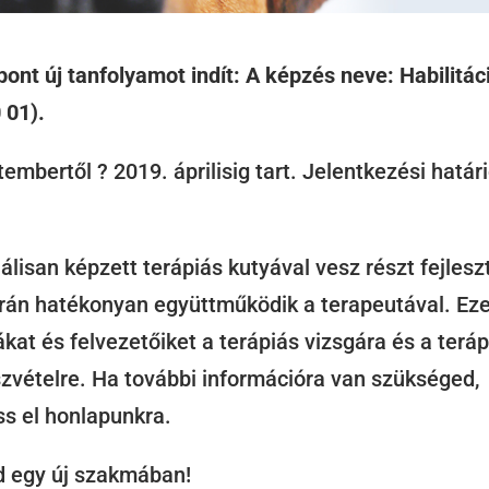
ont új tanfolyamot indít: A képzés neve: Habilitác
 01).
embertől ? 2019. áprilisig tart. Jelentkezési határ
iálisan képzett terápiás kutyával vesz részt fejlesz
orán hatékonyan együttműködik a terapeutával. Ez
ákat és felvezetőiket a terápiás vizsgára és a terá
zvételre. Ha további információra van szükséged,
ss el honlapunkra.
ad egy új szakmában!