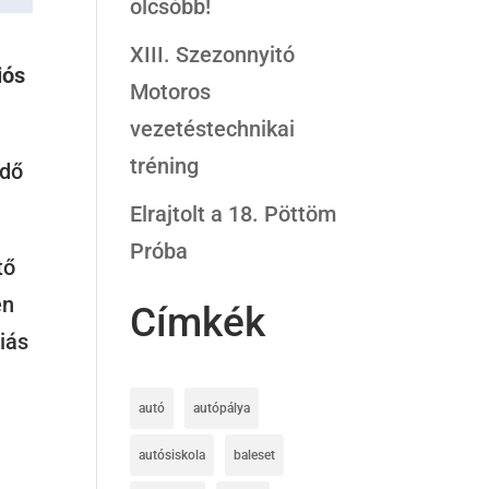
olcsóbb!
XIII. Szezonnyitó
iós
Motoros
vezetéstechnikai
tréning
idő
Elrajtolt a 18. Pöttöm
Próba
tő
en
Címkék
piás
autó
autópálya
autósiskola
baleset