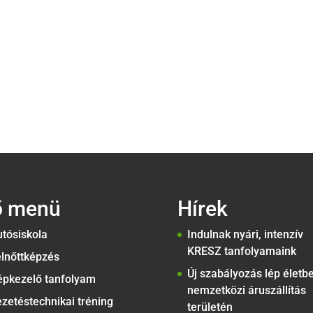
ő menü
Hírek
tósiskola
Indulnak nyári, intenzív
KRESZ tanfolyamaink
lnőttképzés
Új szabályozás lép életb
épkezelő tanfolyam
nemzetközi áruszállítás
zetéstechnikai tréning
területén