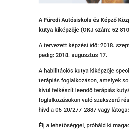
A Füredi Autósiskola és Képző Közp
kutya kiképzője (OKJ szám: 52 810
A tervezett képzési idő: 2018. szept
pedig: 2018. augusztus 17.
A habilitációs kutya kiképzője spec
terápiás foglalkozáson, amelyek s
kívül felkészít leendő terápiás kuty
foglalkozásokon való szakszerű rés
hívd a 06-20/277-2887 vagy látoga
Élj a lehetőséggel, próbáld ki mag