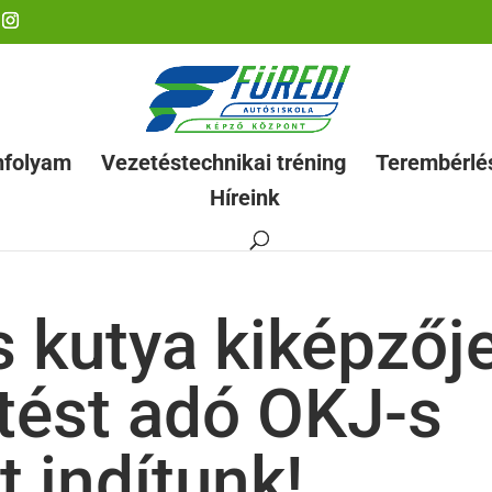
nfolyam
Vezetéstechnikai tréning
Terembérlé
Híreink
s kutya kiképzőj
tést adó OKJ-s
 indítunk!