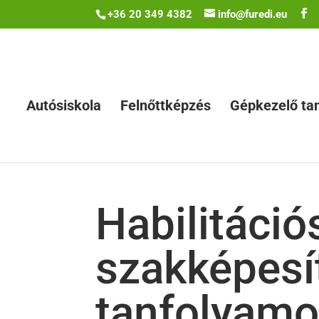
+36 20 349 4382
info@furedi.eu
Autósiskola
Felnőttképzés
Gépkezelő ta
Habilitáció
szakképesí
tanfolyamot