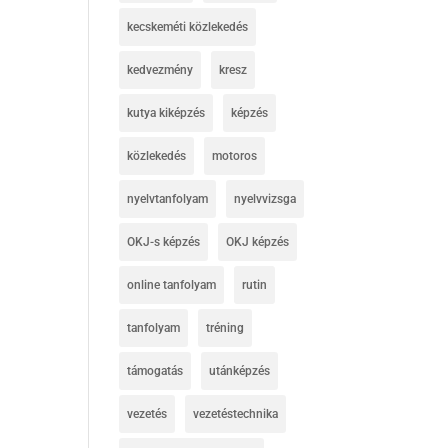
kecskeméti közlekedés
kedvezmény
kresz
kutya kiképzés
képzés
közlekedés
motoros
nyelvtanfolyam
nyelvvizsga
OKJ-s képzés
OKJ képzés
online tanfolyam
rutin
tanfolyam
tréning
támogatás
utánképzés
vezetés
vezetéstechnika