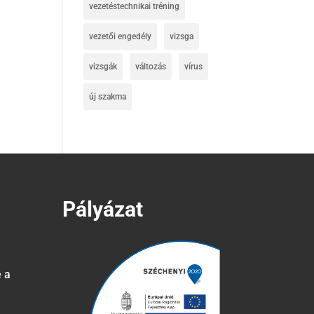
vezetéstechnikai tréning
vezetői engedély
vizsga
vizsgák
változás
vírus
új szakma
Pályázat
e a