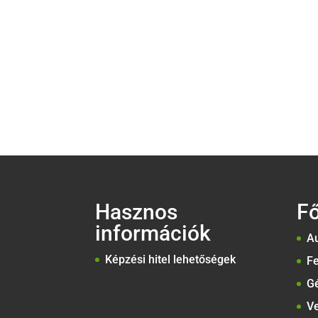
Hasznos
F
információk
Au
Képzési hitel lehetőségek
Fe
G
Ve