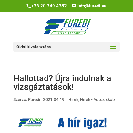
+36 20 349 4382
info@furedi.eu
Oldal kiválasztása
Hallottad? Újra indulnak a
vizsgáztatások!
Szerző:
Füredi
|
2021.04.19.
|
Hírek
,
Hírek - Autósiskola