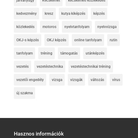
járványügy
Kecskemét
kecskeméti közlekedés
kedvezmény
kresz
kutya kiképzés
képzés
közlekedés
motoros
nyelvtanfolyam
nyelvvizsga
OKJ-s képzés
OKJ képzés
online tanfolyam
rutin
tanfolyam
tréning
támogatás
utánképzés
vezetés
vezetéstechnika
vezetéstechnikai tréning
vezetői engedély
vizsga
vizsgák
változás
vírus
új szakma
Hasznos információk