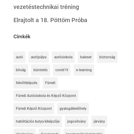
vezetéstechnikai tréning
Elrajtolt a 18. Pöttöm Próba
Címkék
autó
autópálya
autósiskola
baleset
biztonság
bírság
büntetés
covid19
e-learning
felnőttképzés
Füredi
Füredi Autósiskola és Képző Központ
Füredi Képző Központ
gyalogátkelőhely
habilitációs kutya kiképzője
jogosítvány
járvány