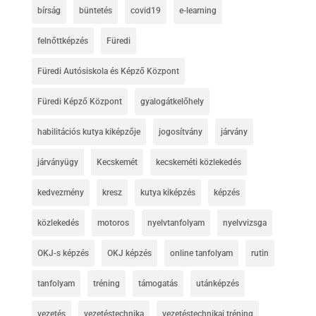
bírság
büntetés
covid19
e-learning
felnőttképzés
Füredi
Füredi Autósiskola és Képző Központ
Füredi Képző Központ
gyalogátkelőhely
habilitációs kutya kiképzője
jogosítvány
járvány
járványügy
Kecskemét
kecskeméti közlekedés
kedvezmény
kresz
kutya kiképzés
képzés
közlekedés
motoros
nyelvtanfolyam
nyelvvizsga
OKJ-s képzés
OKJ képzés
online tanfolyam
rutin
tanfolyam
tréning
támogatás
utánképzés
vezetés
vezetéstechnika
vezetéstechnikai tréning