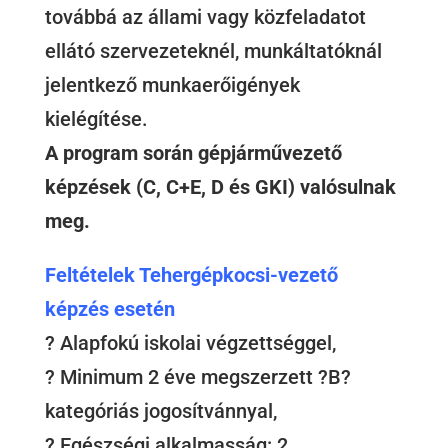
továbbá az állami vagy közfeladatot
ellátó szervezeteknél, munkáltatóknál
jelentkező munkaerőigények
kielégítése.
A program során gépjárművezető
képzések (C, C+E, D és GKI) valósulnak
meg.
Feltételek Tehergépkocsi-vezető
képzés esetén
? Alapfokú iskolai végzettséggel,
? Minimum 2 éve megszerzett ?B?
kategóriás jogosítvánnyal,
? Egészségi alkalmasság: 2.