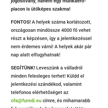
jogosítvány, hanem egy munkaerő-
piacon is ütőképes szakma!
FONTOS!
A helyek száma korlátozott,
országosan mindössze 4000 fő vehet
részt a képzésen, így a jelentkezéssel
nem érdemes várni! A helyek akár pár
nap alatt elfogyhatnak!
SEGÍTÜNK!
Leveszünk a válladról
minden felesleges terhet! Küldd el
jelentkezési szándékod, valamint
telefonos elérhetőséget az
ofa@furedi.eu
címre, és mihamarabb