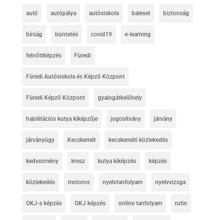
autó
autópálya
autósiskola
baleset
biztonság
bírság
büntetés
covid19
e-learning
felnőttképzés
Füredi
Füredi Autósiskola és Képző Központ
Füredi Képző Központ
gyalogátkelőhely
habilitációs kutya kiképzője
jogosítvány
járvány
járványügy
Kecskemét
kecskeméti közlekedés
kedvezmény
kresz
kutya kiképzés
képzés
közlekedés
motoros
nyelvtanfolyam
nyelvvizsga
OKJ-s képzés
OKJ képzés
online tanfolyam
rutin