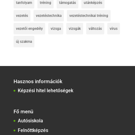
tanfolyam
tréning
támogatás
utánképzés
vezetés
vezetéstechnika
vezetéstechnikai tréning
vezetői engedély
vizsga
vizsgák
változás
vírus
új szakma
Hasznos információk
Képzési hitel lehetőségek
Fő menü
Autósiskola
Felnőttképzés